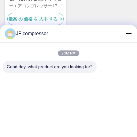
ーエアコンプレッサー IP55
産業用回転スクリューコンプ
最高 の 価格 を 入手 する
レッサー
JF compressor
迅速な連絡
2:02 PM
Good day, what product are you looking for?
アドレス
中国 江苏省 武蔵野市 湖山区 シェン州道99号
テレ
86-21-56420500
電子メール
Jordan@gdjufeng.cn