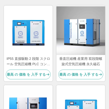
IP55 直接駆動 2 段階 スクロ
垂直圧縮機 産業用 双段階螺
ール 空気圧縮機 PLC コント
旋式空気圧縮機 永久磁石
ロール 空気/水冷却
最高 の 価格 を 入手 する
最高 の 価格 を 入手 する