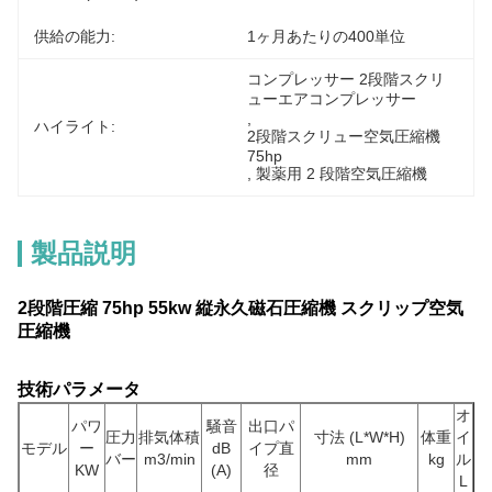
供給の能力:
1ヶ月あたりの400単位
コンプレッサー 2段階スクリ
ューエアコンプレッサー
, 
ハイライト:
2段階スクリュー空気圧縮機 
75hp
, 
製薬用 2 段階空気圧縮機
製品説明
2段階圧縮 75hp 55kw 縦永久磁石圧縮機 スクリップ空気
圧縮機
技術パラメータ
オ
パワ
騒音
出口パ
圧力
排気体積
寸法 (L*W*H)
体重
イ
モデル
ー
dB
イプ直
バー
m3/min
mm
kg
ル
KW
(A)
径
L