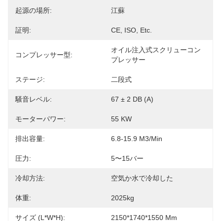
起源の場所:
江蘇
証明:
CE, ISO, Etc.
オイル注入式スクリューコン
コンプレッサー型:
プレッサー
ステージ:
二段式
騒音レベル:
67 ± 2 DB (A)
モーターパワー:
55 KW
排出容量:
6.8-15.9 M3/min
圧力:
5〜15バー
冷却方法:
空気か水で冷却した
体重:
2025kg
サイズ (L*W*H):
2150*1740*1550 Mm