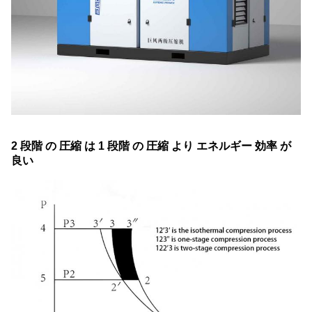
2 段階 の 圧縮 は 1 段階 の 圧縮 より エネルギー 効率 が
良い