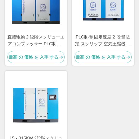
直接駆動 2 段階スクリューエ
PLC制御 固定速度 2 段階 固
アコンプレッサー PLC制御 2
定 スクリップ 空気圧縮機 容
段階回転コンプレッサー
量 3 - 62 M3/Min
最高 の 価格 を 入手 する
最高 の 価格 を 入手 する
15 - 315KW 2段階スクリュ