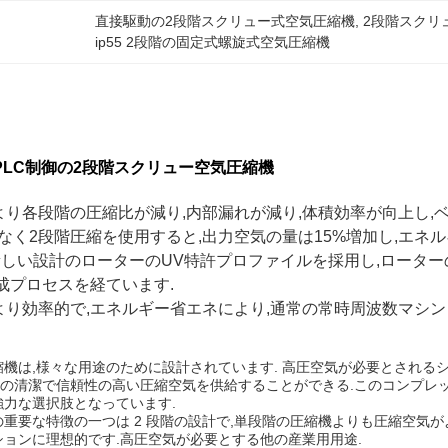
直接駆動の2段階スクリュー式空気圧縮機
, 
2段階スクリ
ip55 2段階の固定式螺旋式空気圧縮機
PLC制御の2段階スクリュー空気圧縮機
より各段階の圧縮比が減り,内部漏れが減り,体積効率が向上し,
なく2段階圧縮を使用すると,出力空気の量は15%増加し,エネル
新しい設計のローターのUV特許プロファイルを採用し,ローター
完成プロセスを経ています.
より効率的で,エネルギー省エネにより,通常の常時周波数マシン
機は,様々な用途のために設計されています. 高圧空気が必要とされる
ppmの清潔で信頼性の高い圧縮空気を供給することができる.このコンプレ
強力な選択肢となっています.
重要な特徴の一つは 2 段階の設計で,単段階の圧縮機よりも圧縮空気が
ョンに理想的です.高圧空気が必要とする他の産業用用途.