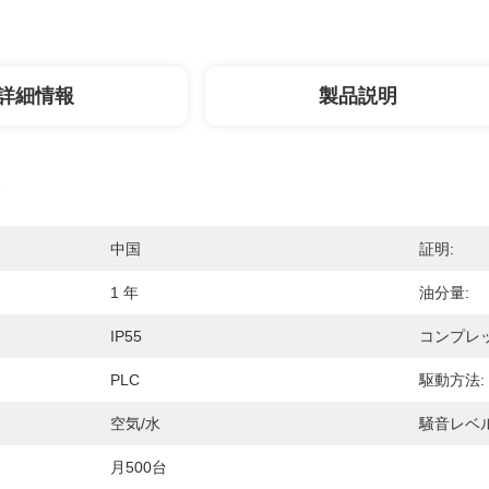
詳細情報
製品説明
中国
証明:
1 年
油分量:
IP55
コンプレ
PLC
駆動方法:
空気/水
騒音レベル
月500台