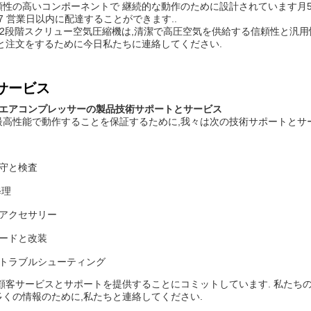
頼性の高いコンポーネントで 継続的な動作のために設計されています月
-7 営業日以内に配達することができます..
eng 2段階スクリュー空気圧縮機は,清潔で高圧空気を供給する信頼性
と注文をするために今日私たちに連絡してください.
サービス
ーエアコンプレッサーの製品技術サポートとサービス
最高性能で動作することを保証するために,我々は次の技術サポートとサ
守と検査
修理
アクセサリー
ードと改装
トラブルシューティング
顧客サービスとサポートを提供することにコミットしています. 私たち
くの情報のために,私たちと連絡してください.