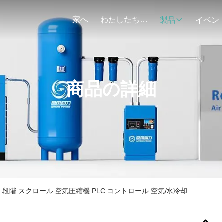
家へ
わたしたち に つい て
製品
イベン
商品の詳細
 2 段階 スクロール 空気圧縮機 PLC コントロール 空気/水冷却