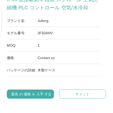
縮機 PLC コントロール 空気/水冷却
ブランド名:
Jufeng
モデル番号:
JF50AHV
MOQ:
1
価格:
Contact us
パッケージの詳細:
木製ケース
最高 の 価格 を 入手 する
チャット