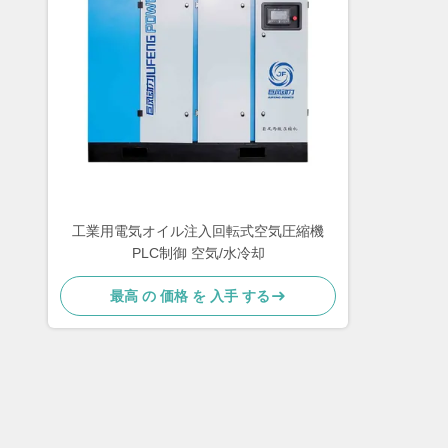
工業用電気オイル注入回転式空気圧縮機
PLC制御 空気/水冷却
最高 の 価格 を 入手 する