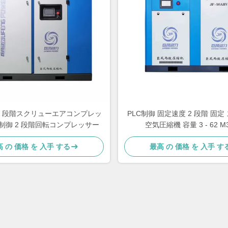
2 段階スクリューエアコンプレッ
PLC制御 固定速度 2 段階 固
C制御 2 段階回転コンプレッサー
空気圧縮機 容量 3 - 62 M3
 の 価格 を 入手 する
最高 の 価格 を 入手 す