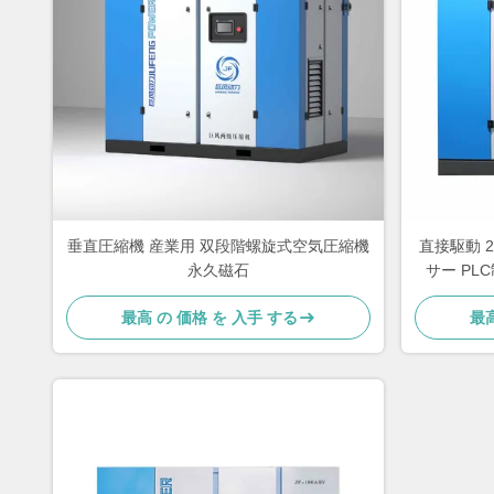
垂直圧縮機 産業用 双段階螺旋式空気圧縮機
直接駆動 
永久磁石
サー PL
最高 の 価格 を 入手 する
最高