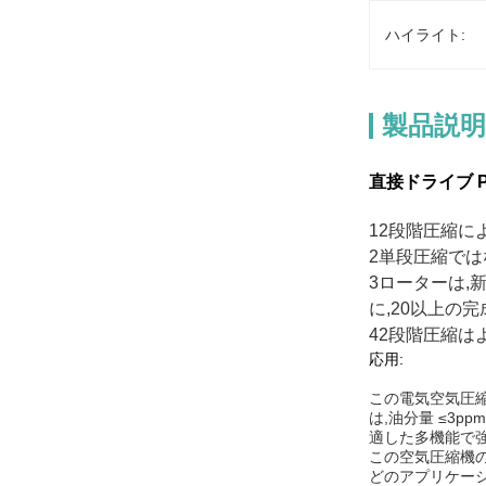
ハイライト:
製品説明
直接ドライブ 
12段階圧縮に
2単段圧縮では
3ローターは,
に,20以上の
42段階圧縮は
応用:
この電気空気圧縮
は,油分量 ≤3
適した多機能で
この空気圧縮機の
どのアプリケーシ