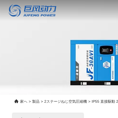
家へ
>
製品
>
2ステージねじ空気圧縮機
>
IP55 直接駆動