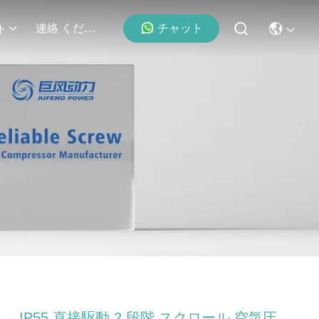
連絡 ください
チャット
ト
IP55 直接駆動 2 段階 スクロール 空気圧