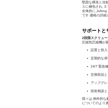
堅固な構造と信
スに梱包され, 3
全体的に,Juf
です.価格の詳細
サポートと
2段階スクリュ
圧縮気圧縮機が
設置と投入
定期的な保
24/7 緊急
交換部品と
アップグレ
技術相談と
我々は,例外的な
についてのより多