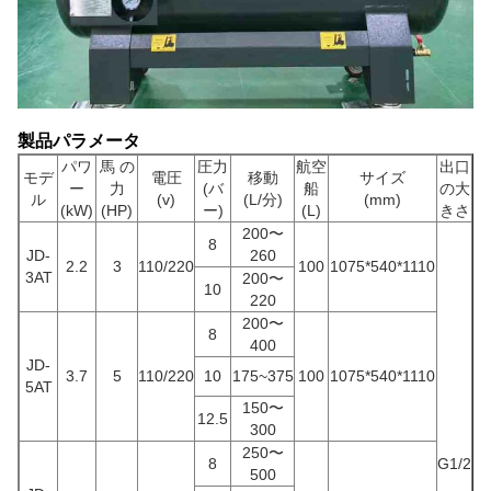
製品パラメータ
パワ
馬 の
圧力
航空
出口
モデ
電圧
移動
サイズ
ー
力
(バ
船
の大
ル
(v)
(L/分)
(mm)
(kW)
(HP)
ー)
(L)
きさ
200〜
8
JD-
260
2.2
3
110/220
100
1075*540*1110
3AT
200〜
10
220
200〜
8
400
JD-
3.7
5
110/220
10
175~375
100
1075*540*1110
5AT
150〜
12.5
300
250〜
8
G1/2
500