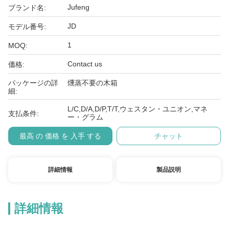
Jufeng
ブランド名:
JD
モデル番号:
1
MOQ:
Contact us
価格:
パッケージの詳
燻蒸不要の木箱
細:
L/C,D/A,D/P,T/T,ウェスタン・ユニオン,マネ
支払条件:
ー・グラム
最高 の 価格 を 入手 する
チャット
詳細情報
製品説明
詳細情報