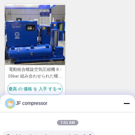
電動統合螺旋空気圧縮機 8 -
16bar 組み合わせられた螺旋
空気圧縮機
最高 の 価格 を 入手 する
JF compressor
迅速な連絡
7:51 AM