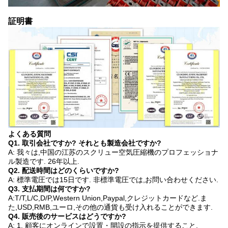
証明書
よくある質問
Q1. 取引会社ですか? それとも製造会社ですか?
A: 我々は,中国の江苏のスクリュー空気圧縮機のプロフェッショナ
ル製造です. 26年以上.
Q2. 配送時間はどのくらいですか?
A: 標準電圧では15日です. 非標準電圧では,お問い合わせください.
Q3. 支払期間は何ですか?
A:T/T,L/C,D/P,Western Union,Paypal,クレジットカードなど.ま
た,USD,RMB,ユーロ,その他の通貨も受け入れることができます.
Q4. 販売後のサービスはどうですか?
A: 1. 顧客にオンラインで設置・開設の指示を提供すること.