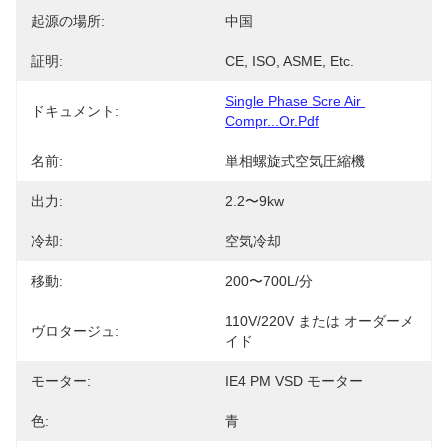
起源の場所:
中国
証明:
CE, ISO, ASME, Etc.
Single Phase Scre Air 
ドキュメント:
Compr...or.pdf
名前:
単相螺旋式空気圧縮機
出力:
2.2〜9kw
冷却:
空気冷却
移動:
200〜700L/分
110V/220V または オーダーメ
ヴロタージュ:
イド
モーター:
IE4 PM VSD モーター
色:
青