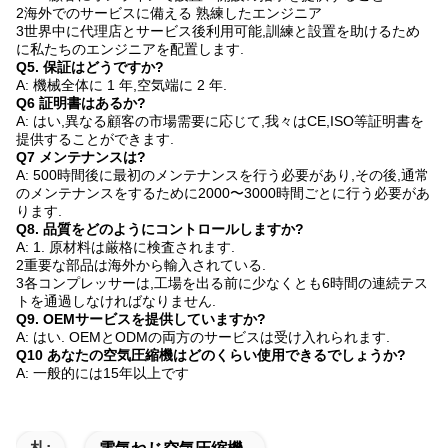
2海外でのサービスに備える 熟練したエンジニア
3世界中に代理店とサービス後利用可能,訓練と設置を助けるため
に私たちのエンジニアを配置します.
Q5. 保証はどうですか?
A: 機械全体に 1 年,空気端に 2 年.
Q6 証明書はあるか?
A: はい,異なる顧客の市場需要に応じて,我々はCE,ISO等証明書を
提供することができます.
Q7 メンテナンスは?
A: 500時間後に最初のメンテナンスを行う必要があり,その後,通常
のメンテナンスをするために2000〜3000時間ごとに行う必要があ
ります.
Q8. 品質をどのようにコントロールしますか?
A: 1. 原材料は厳格に検査されます.
2重要な部品は海外から輸入されている.
3各コンプレッサーは,工場を出る前に少なくとも6時間の連続テス
トを通過しなければなりません.
Q9. OEMサービスを提供していますか?
A: はい. OEMとODMの両方のサービスは受け入れられます.
Q10 あなたの空気圧縮機はどのくらい使用できるでしょうか?
A: 一般的には15年以上です