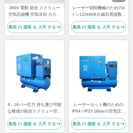
380V 電動 統合 スクリュー
レーザー切削機械のための4
空気圧縮機 空気冷却 カスタ
イン122kW永久磁石周波数変
マイズされた色
換スクリュー空気圧縮機
最高 の 価格 を 入手 する
最高 の 価格 を 入手 する
8 - 16バー圧力 持ち運び可能
レーザーカット機のための
な構成の統合スクリュー空気
IP54 / IP23 16barの空気圧縮
圧縮機
機
最高 の 価格 を 入手 する
最高 の 価格 を 入手 する