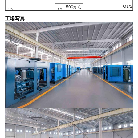
G1/2
500から
JD-
10
9
12
110/220
200
1300*600*1260
1000
12AT
工場写真
12.5
425~850
350〜
16
G1
700