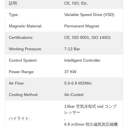
証明:
CE, ISO, Etc.
Type:
Variable Speed Drive (VSD)
Magnetic Material:
Permanent Magnet
Certifications:
CE, ISO 9001, ISO 14001
Working Pressure:
7-13 Bar
Control System:
Intelligent Controller
Power Range:
37 KW
Air Flow:
5.0-6.8 M3/min
Cooling Method:
Air-Cooled
13bar 空気冷却式 vsd コンプ
レッサー
ハイライト:
, 
6.8 m3/min 恒久磁気気圧縮機