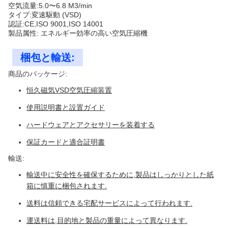
空気流量:5.0〜6.8 M3/min
タイプ:変速駆動 (VSD)
認証:CE,ISO 9001,ISO 14001
製品属性: エネルギー効率の高い空気圧縮機
梱包と輸送:
商品のパッケージ:
恒久磁気VSD空気圧縮装置
使用説明書と設置ガイド
ハードウェアとアクセサリーを装着する
保証カードと適合証明書
輸送:
輸送中に安全性を確保するために,製品はしっかりとした紙
箱に慎重に梱包されます.
送料は信頼できる宅配サービスによって行われます.
運送料は,目的地と製品の重量によって異なります.