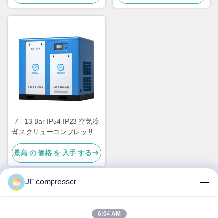
7 - 13 Bar IP54 IP23 空気冷
却スクリューコンプレッサー
VSD 15 - 132KW CE認証
最高 の 価格 を 入手 する
JF compressor
迅速な連絡
6:04 AM