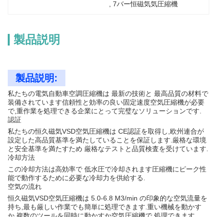
, 
7バー恒磁気気圧縮機
製品説明
製品説明:
私たちの電気自動車空調圧縮機は 最新の技術と 最高品質の材料で
装備されています信頼性と効率の良い固定速度空気圧縮機が必要
で,重作業を処理できる企業にとって完璧なソリューションです.
認証
私たちの恒久磁気VSD空気圧縮機は CE認証を取得し,欧州連合が
設定した高品質基準を満たしていることを保証します.厳格な環境
と安全基準を満たすため 厳格なテストと品質検査を受けています.
冷却方法
この冷却方法は高効率で 低水圧で冷却されます圧縮機にピーク性
能で動作するために必要な冷却力を供給する.
空気の流れ
恒久磁気VSD空気圧縮機は 5.0-6.8 M3/min の印象的な空気流量を
持ち,最も厳しい作業でも簡単に処理できます.重い機械を動かす
か,複数のツールを同時に動かすか空気圧縮機で 処理できます