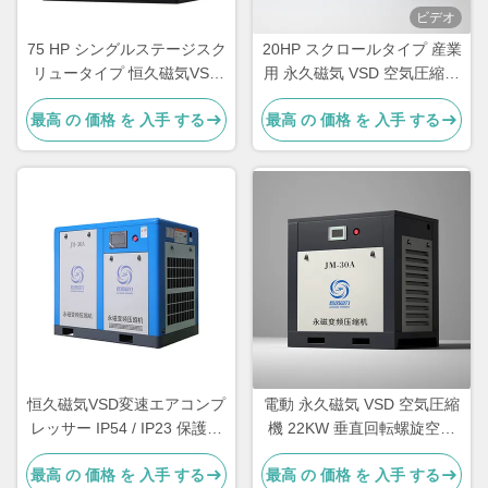
ビデオ
75 HP シングルステージスク
20HP スクロールタイプ 産業
リュータイプ 恒久磁気VSD
用 永久磁気 VSD 空気圧縮機
空気圧縮機 55KW
15kw 空気冷却
最高 の 価格 を 入手 する
最高 の 価格 を 入手 する
恒久磁気VSD変速エアコンプ
電動 永久磁気 VSD 空気圧縮
レッサー IP54 / IP23 保護ク
機 22KW 垂直回転螺旋空気
ラス
圧縮機
最高 の 価格 を 入手 する
最高 の 価格 を 入手 する