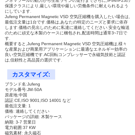
ンネマツールの動力から生産ラインの走行までさらに,IP54/IP23の
保護クラスにより,厳しい環境や厳しい労働条件に耐えられるよう
にしています.
Jufeng Permanent Magnetic VSD 空気圧縮機を購入したい場合は,
最低注文量は1台です.価格は,あなたの特定のニーズと要求に依存
します.価格の見出しのために私達に連絡してください.安全な輸送
のために頑丈な木製のケースに梱包され,配送時間は通常3~7日で
す.
概要すると,Jufeng Permanent Magnetic VSD 空気圧縮機は,様々
な産業および商業用アプリケーションに最適なエネルギー効率の
良い空気圧縮機です.AC回転コンプレッサーで永磁気技術と認証
は,信頼性と高品質の選択です.
カスタマイズ:
ブランド名:Jufeng
モデル番号:JM-50A
原産地:中国
認証:CE,ISO 9001,ISO 14001 など
最低注文量: 1
価格: 連絡してください
パッケージの詳細: 木製ケース
納期: 3-7 営業日
電力範囲:37 KW
磁気素材: 永久磁石