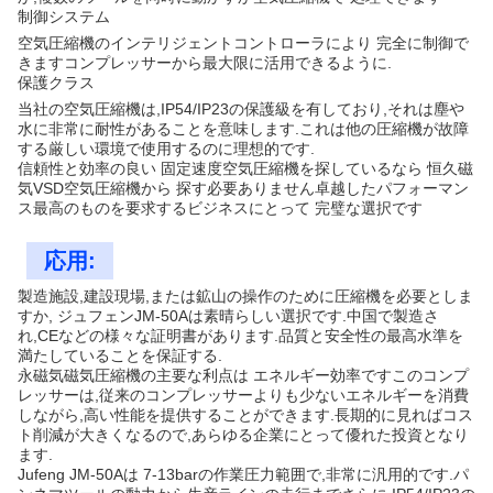
制御システム
空気圧縮機のインテリジェントコントローラにより 完全に制御で
きますコンプレッサーから最大限に活用できるように.
保護クラス
当社の空気圧縮機は,IP54/IP23の保護級を有しており,それは塵や
水に非常に耐性があることを意味します.これは他の圧縮機が故障
する厳しい環境で使用するのに理想的です.
信頼性と効率の良い 固定速度空気圧縮機を探しているなら 恒久磁
気VSD空気圧縮機から 探す必要ありません卓越したパフォーマン
ス最高のものを要求するビジネスにとって 完璧な選択です
応用:
製造施設,建設現場,または鉱山の操作のために圧縮機を必要としま
すか, ジュフェンJM-50Aは素晴らしい選択です.中国で製造さ
れ,CEなどの様々な証明書があります.品質と安全性の最高水準を
満たしていることを保証する.
永磁気磁気圧縮機の主要な利点は エネルギー効率ですこのコンプ
レッサーは,従来のコンプレッサーよりも少ないエネルギーを消費
しながら,高い性能を提供することができます.長期的に見ればコス
ト削減が大きくなるので,あらゆる企業にとって優れた投資となり
ます.
Jufeng JM-50Aは 7-13barの作業圧力範囲で,非常に汎用的です.パ