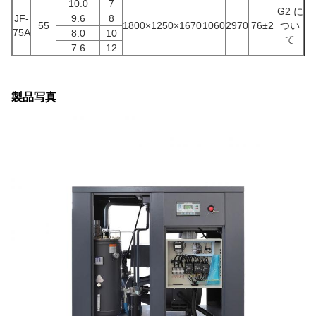
10.0
7
G2 に
JF-
9.6
8
55
1800×1250×1670
1060
2970
76±2
つい
75A
8.0
10
て
7.6
12
製品写真