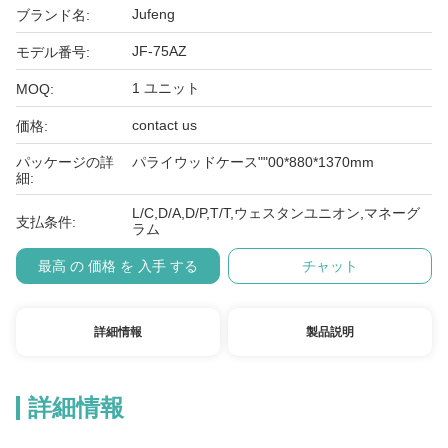
Jufeng
ブランド名:
JF-75AZ
モデル番号:
1 ユニット
MOQ:
contact us
価格:
パッケージの詳
パライウッドケース""00*880*1370mm
細:
L/C,D/A,D/P,T/T,ウェスタンユニオン,マネーグ
支払条件:
ラム
最高 の 価格 を 入手 する
チャット
詳細情報
製品説明
詳細情報