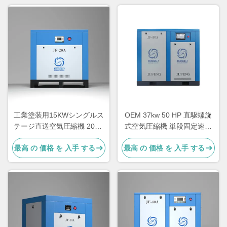
工業塗装用15KWシングルス
OEM 37kw 50 HP 直駆螺旋
テージ直送空気圧縮機 20HP
式空気圧縮機 単段固定速度
固定速度
型
最高 の 価格 を 入手 する
最高 の 価格 を 入手 する