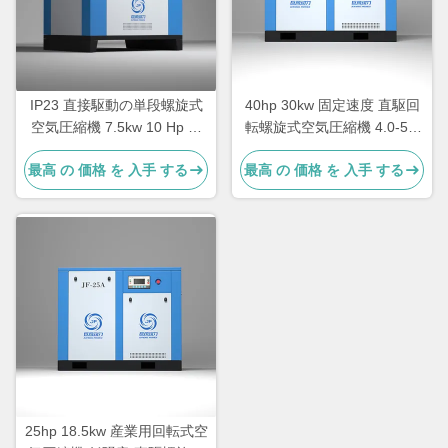
IP23 直接駆動の単段螺旋式
40hp 30kw 固定速度 直駆回
空気圧縮機 7.5kw 10 Hp 回
転螺旋式空気圧縮機 4.0-5.2
転式螺旋式空気圧縮機
M3/min 容量とブルー/カスタ
最高 の 価格 を 入手 する
最高 の 価格 を 入手 する
マイズされた設計
25hp 18.5kw 産業用回転式空