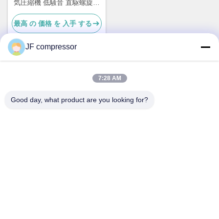
気圧縮機 低騒音 直駆螺旋式
空気圧縮機
最高 の 価格 を 入手 する
JF compressor
迅速な連絡
7:28 AM
Good day, what product are you looking for?
アドレス
中国 江苏省 武蔵野市 湖山区 シェン州道99号
テレ
86-21-56420500
電子メール
Jordan@gdjufeng.cn