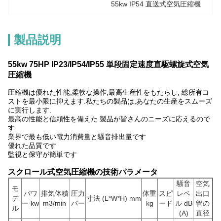
55kw IP54 直送式空気圧縮機
製品説明
55kw 75HP IP23/IP54/IP55 単段固定速度直駆螺旋式空気
圧縮機
圧縮機は優れた性能,柔軟な操作,最高生産性をもたらし, 総所有コ
ストを最小限に抑えます.私たちの製品は,あなたの生産をスムーズ
に実行します.
最高の性能と信頼性を備えた 製品が皆さんのニーズに応えるので
す
業界で最も低い電力消費量と騒音排出量です
優れた品質です
監視と保守が簡単です
スクロール式空気圧縮機の技術パラメータ
騒音
空気
モ
パワ
排気体積
圧力
体重
スピ
レベ
出口
デ
寸法 (L*W*H) mm
ー kw
m3/min
バー
kg
ード
ル dB
管の
ル
(A)
直径