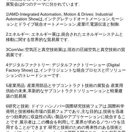
展覧会は6つのテーマに分かれています.
1IAMD-Integrated Automation, Motion & Drives: Industrial
Automation Showは,インテグレテッドオートメーション,モーシ
ョンとドライブ統合オートメーション,産業IT,電源伝送と制御.
2エネルギー: エネルギー展は,統合されたエネルギーシステムと
移動に関する世界的な貿易展です.
3ComVac:空気圧と真空技術展は,現在の圧縮空気と真空技術の貿
易展です.
4デジタルファクトリー: デジタルファクトリーショー (Digital
Factory Show) は,インテリジェントな統合プロセスとITソリュー
ションのトレードショーです.
5産業用品: 産業用部品とサブコントラクト技術の展覧会 産業用
供給の未来,革新的なサブコントラクトソリューションと軽量建
築の貿易展
6研究と技術: ドイツ ハンノバー国際研究技術フェアは,国際科学
発明と技術移転市場の貿易フェアであり,主な目的は,技術を迅速
かつ効果的に収益性の高い製品やアプリケーションに統合するこ
とです.展示者は,この機会を利用して,業界が求めるノウハウを活
用することができます.研究と技術のための将来性のある技術と