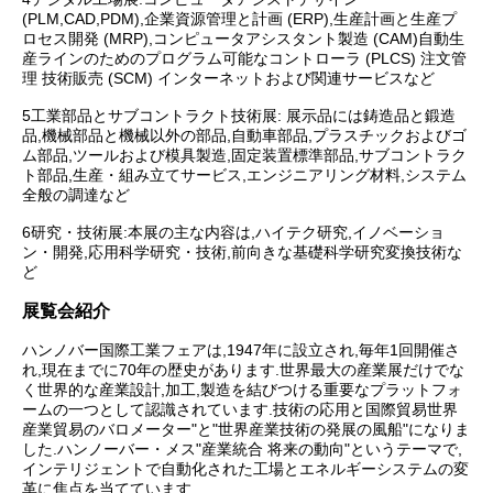
(PLM,CAD,PDM),企業資源管理と計画 (ERP),生産計画と生産プ
ロセス開発 (MRP),コンピュータアシスタント製造 (CAM)自動生
産ラインのためのプログラム可能なコントローラ (PLCS) 注文管
理 技術販売 (SCM) インターネットおよび関連サービスなど
5工業部品とサブコントラクト技術展: 展示品には鋳造品と鍛造
品,機械部品と機械以外の部品,自動車部品,プラスチックおよびゴ
ム部品,ツールおよび模具製造,固定装置標準部品,サブコントラク
ト部品,生産・組み立てサービス,エンジニアリング材料,システム
全般の調達など
6研究・技術展:本展の主な内容は,ハイテク研究,イノベーショ
ン・開発,応用科学研究・技術,前向きな基礎科学研究変換技術な
ど
展覧会紹介
ハンノバー国際工業フェアは,1947年に設立され,毎年1回開催さ
れ,現在までに70年の歴史があります.世界最大の産業展だけでな
く世界的な産業設計,加工,製造を結びつける重要なプラットフォ
ームの一つとして認識されています.技術の応用と国際貿易世界
産業貿易のバロメーター"と"世界産業技術の発展の風船"になりま
した.ハンノーバー・メス"産業統合 将来の動向"というテーマで,
インテリジェントで自動化された工場とエネルギーシステムの変
革に焦点を当てています.