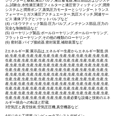
シリンダーと駆動,液圧バルブ,液圧蓄電器,液圧部品およびシステ
ム,試験台,水性液圧液圧フィルターと液圧管フィッティング,潤滑
システムと潤滑ポンプ,蒸気圧力モーターとシリンダー,トランス
フォーマーとガス液圧アクチュエーター,気圧スイッチ,関連サー
ビス 液体プラグとソケットバルブなど
(4) パネウマティック製品:圧力バルブ,メンテナンス部品,圧力の
完全な制御部品など
(5) ローヤリング製品:ボールローヤリング,ボールローヤリング,
フラットローヤリング,その他の種類のローヤリング.
(6) 密封器:パイプ接続器,密封装置,補助装置など
2エネルギー展:展示品は,エネルギー生産からエネルギー製造,供
給,生産,生産,生産,生産,生産,生産,生産,生産,生産,生産,生産,生産,
生産,生産,生産,生産,生産,生産,生産,生産,生産,生産,生産,生産,生
産,生産,生産,生産,生産,生産,生産,生産,生産,生産,生産,生産,生産,
生産,生産,生産,生産,生産,生産,生産,生産,生産,生産,生産,生産,生
産,生産,生産,生産,生産,生産,生産,生産,生産,生産,生産,生産,生産,
生産,生産,生産,生産,生産,生産,生産,生産,生産,生産,生産,生産,生
産,生産,生産,生産,生産,生産,生産,生産,生産,生産,生産,生産,生産,
生産,生産,生産,生産,生産,生産,生産,生産,生産,生産,生産,生産,生
産,生産,生産,生産,生産,生産,生産,生産,生産,生産,生産,生産,生産,
生産,生産,生産,生産,生産,生産,生産,生産必要な設備と技術のエネ
ルギー統合への転送と貯蔵.
3空気圧と真空技術,空気圧圧機,真空機器など.
4デジタル工場展:コンピュータアシストデザイン