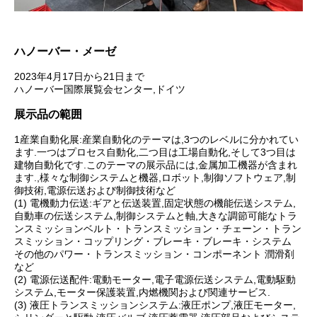
ハノーバー・メーゼ
2023年4月17日から21日まで
ハノーバー国際展覧会センター,ドイツ
展示品の範囲
1産業自動化展:産業自動化のテーマは,3つのレベルに分かれてい
ます.一つはプロセス自動化,二つ目は工場自動化,そして3つ目は
建物自動化です.このテーマの展示品には,金属加工機器が含まれ
ます.,様々な制御システムと機器,ロボット,制御ソフトウェア,制
御技術,電源伝送および制御技術など
(1) 電機動力伝送:ギアと伝送装置,固定状態の機能伝送システム,
自動車の伝送システム,制御システムと軸,大きな調節可能なトラ
ンスミッションベルト・トランスミッション・チェーン・トラン
スミッション・コップリング・ブレーキ・ブレーキ・システム
その他のパワー・トランスミッション・コンポーネント 潤滑剤
など
(2) 電源伝送配件:電動モーター,電子電源伝送システム,電動駆動
システム,モーター保護装置,内燃機関および関連サービス.
(3) 液圧トランスミッションシステム:液圧ポンプ,液圧モーター,