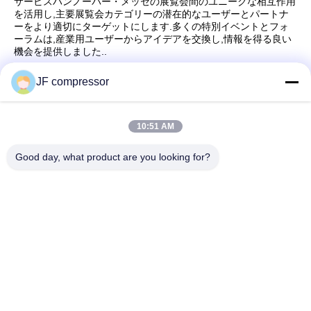
サービスハンノーバー・メッセの展覧会間のユニークな相互作用
を活用し,主要展覧会カテゴリーの潜在的なユーザーとパートナ
ーをより適切にターゲットにします.多くの特別イベントとフォ
ーラムは,産業用ユーザーからアイデアを交換し,情報を得る良い
機会を提供しました..
JF compressor
迅速な連絡
10:51 AM
Good day, what product are you looking for?
アドレス
中国 江苏省 武蔵野市 湖山区 シェン州道99号
テレ
86-21-56420500
電子メール
Jordan@gdjufeng.cn