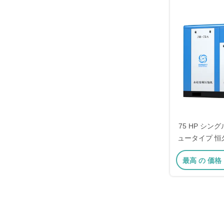
75 HP シ
ュータイプ 恒
縮機
最高 の 価格