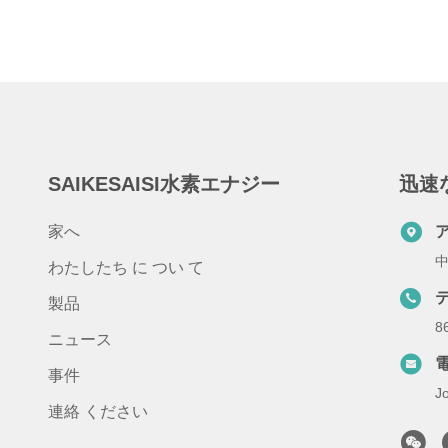
SAIKESAISI水素エナジー
迅速
家へ
中
わたしたち に つい て
製品
8
ニュース
事件
J
連絡 ください