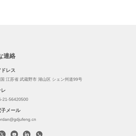
な連絡
アドレス
国 江苏省 武蔵野市 湖山区 シェン州道99号
テレ
6-21-56420500
電子メール
ordan@gdjufeng.cn