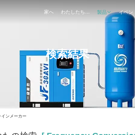
家へ
わたしたち に つい て
製品
イベン
検索結果
r オンラインメーカー