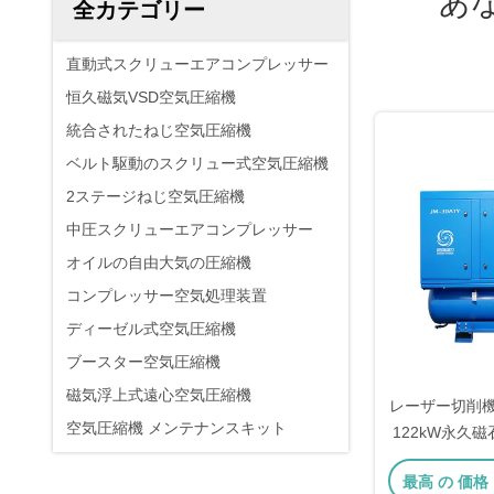
あ
全カテゴリー
直動式スクリューエアコンプレッサー
恒久磁気VSD空気圧縮機
統合されたねじ空気圧縮機
ベルト駆動のスクリュー式空気圧縮機
2ステージねじ空気圧縮機
中圧スクリューエアコンプレッサー
オイルの自由大気の圧縮機
コンプレッサー空気処理装置
ディーゼル式空気圧縮機
ブースター空気圧縮機
磁気浮上式遠心空気圧縮機
レーザー切削
空気圧縮機 メンテナンスキット
122kW永久
リュー
最高 の 価格