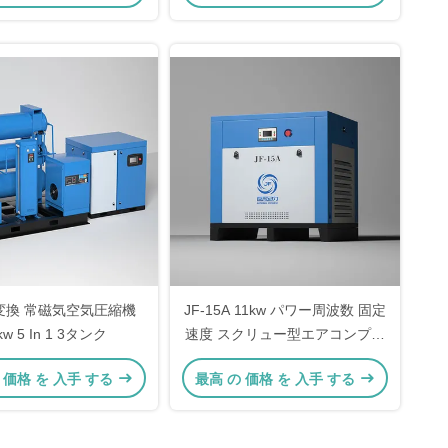
変換 常磁気空気圧縮機
JF-15A 11kw パワー周波数 固定
kw 5 In 1 3タンク
速度 スクリュー型エアコンプレ
ッサー 電源 380V/3pH/50Hz
 価格 を 入手 する
最高 の 価格 を 入手 する