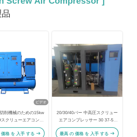
n Screw Air Compressor ]
品
ビデオ
切削機械のための15kw
20/30/40バー 中高圧スクリュー
VSDスクリューエアコンプ
エアコンプレッサー 30 37-55
ッサー周波数変換
75 kW モーターパワー2.0-5.8
 価格 を 入手 する
最高 の 価格 を 入手 する
m3/min