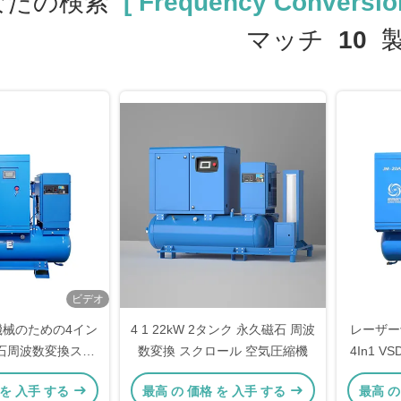
なたの検索
[ Frequency Conversio
マッチ
10
製
ビデオ
機械のための4イン
4 1 22kW 2タンク 永久磁石 周波
レーザー
磁石周波数変換スク
数変換 スクロール 空気圧縮機
4In1 
空気圧縮機
レ
 を 入手 する
最高 の 価格 を 入手 する
最高 の