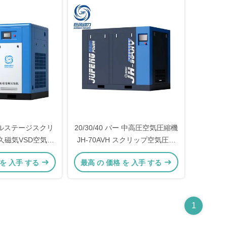
ングルステージスクリ
20/30/40 バー 中高圧空気圧縮機
久磁気VSD空気圧
JH-70AVH スクリップ空気圧縮
 55KW
機
 を 入手 する
最高 の 価格 を 入手 する
1