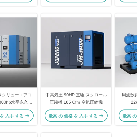
段階スクリューエアコ
中高気圧 90HP 直駆 スクロール
周波数
300hp水平永久磁
圧縮機 185 Cfm 空気圧縮機
22
コンプレッサー
 を 入手 する
最高 の 価格 を 入手 する
最高 の