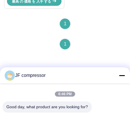
最高 の 価格 を 入手 する
業圧
1
1
JF compressor
迅速な連絡
6:46 PM
Good day, what product are you looking for?
アドレス
中国 江苏省 武蔵野市 湖山区 シェン州道99号
テレ